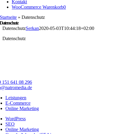
Kontakt
WooCommerce Warenkorb
0
Startseite
»
Datenschutz
Datenschutz
Datenschutz
Serkan
2020-05-03T10:44:18+02:00
Datenschutz
 151 641 08 296
o@natromedia.de
Leistungen
E-Commerce
Online Marketing
WordPress
SEO
Online Marketing